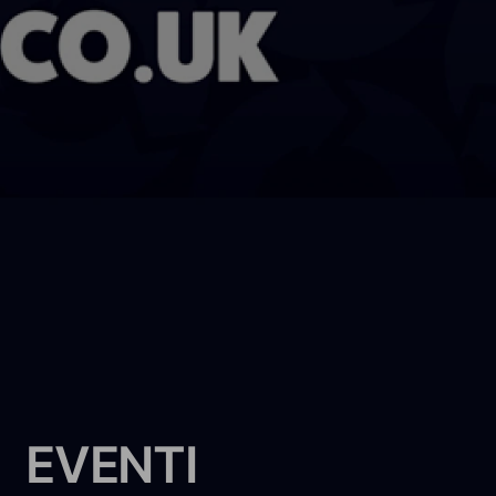
E
V
E
N
T
I