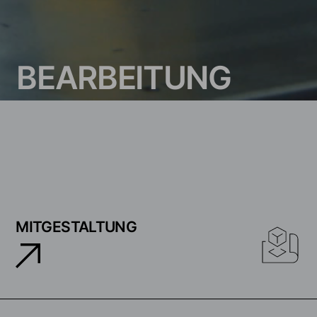
B
E
A
R
B
E
I
T
U
N
G
MITGESTALTUNG