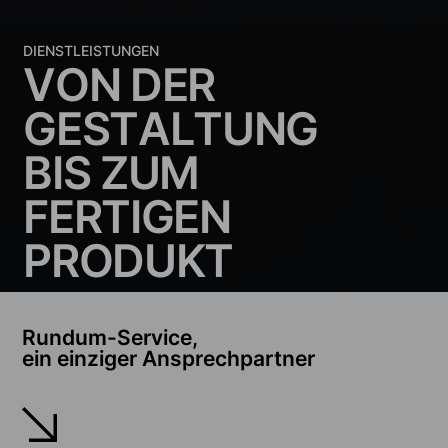
DIENSTLEISTUNGEN
V
O
N
D
E
R
G
E
S
T
A
L
T
U
N
G
B
I
S
Z
U
M
F
E
R
T
I
G
E
N
P
R
O
D
U
K
T
Rundum-Service,
ein einziger Ansprechpartner