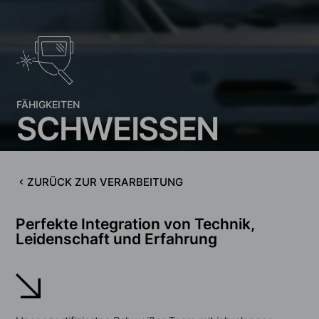
FÄHIGKEITEN
S
C
H
W
E
I
S
S
E
N
ZURÜCK ZUR VERARBEITUNG
Perfekte Integration von Technik,
Leidenschaft und Erfahrung