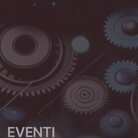
E
V
E
N
T
I