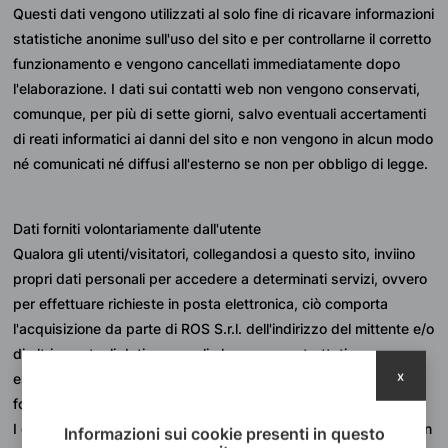
Questi dati vengono utilizzati al solo fine di ricavare informazioni 
statistiche anonime sull'uso del sito e per controllarne il corretto 
funzionamento e vengono cancellati immediatamente dopo 
l'elaborazione. I dati sui contatti web non vengono conservati, 
comunque, per più di sette giorni, salvo eventuali accertamenti 
di reati informatici ai danni del sito e non vengono in alcun modo 
né comunicati né diffusi all'esterno se non per obbligo di legge.
Dati forniti volontariamente dall'utente
Qualora gli utenti/visitatori, collegandosi a questo sito, inviino 
propri dati personali per accedere a determinati servizi, ovvero 
per effettuare richieste in posta elettronica, ciò comporta 
l'acquisizione da parte di ROS S.r.l. dell'indirizzo del mittente e/o 
di altri eventuali dati personali che verranno trattati 
x
esclusivamente per rispondere alla richiesta, ovvero per la 
fornitura del servizio.
I dati personali forniti dagli utenti/visitatori non vengono in alcun 
Informazioni sui cookie presenti in questo