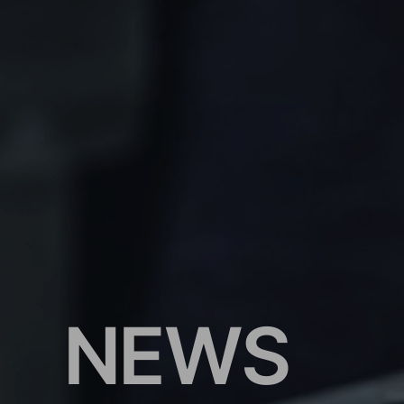
N
E
W
S