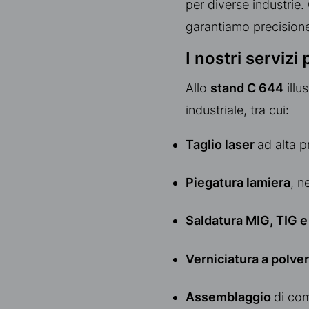
per diverse industrie.
garantiamo precisione, 
I nostri servizi
Allo
stand C 644
illu
industriale, tra cui:
Taglio laser
ad alta p
Piegatura lamiera
, n
Saldatura MIG, TIG e
Verniciatura a polve
Assemblaggio
di com