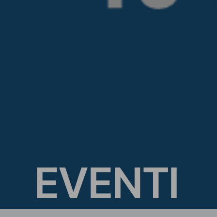
E
V
E
N
T
I