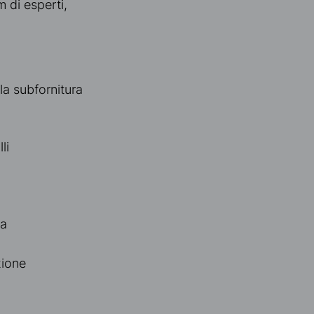
 di esperti,
la subfornitura
li
ra
zione