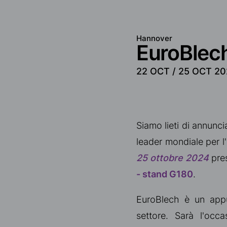
Hannover
EuroBlec
22 OCT /
25 OCT 20
Siamo lieti di annunc
leader mondiale per l'
25 ottobre 2024
pres
- stand G180
.
EuroBlech è un appu
settore. Sarà l'occ