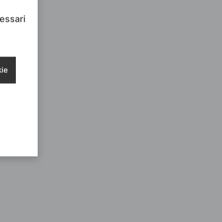
cessari
kie