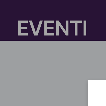
E
V
E
N
T
I