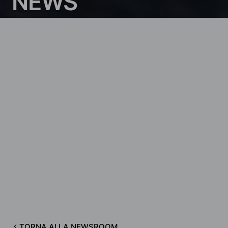
N
E
W
S
TORNA ALLA NEWSROOM