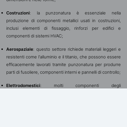
Costruzioni
: la punzonatura è essenziale nella
produzione di componenti metallici usati in costruzioni,
inclusi elementi di fissaggio, rinforzi per edifici e
componenti di sistemi HVAC;
Aerospaziale
: questo settore richiede materiali leggeri e
resistenti come l'alluminio e il titanio, che possono essere
efficacemente lavorati tramite punzonatura per produrre
parti di fusoliere, componenti interni e pannelli di controllo;
Elettrodomestici
: molti componenti degli
elettrodomestici, come pannelli, griglie e supporti, sono
fabbricati utilizzando la punzonatura, che garantisce
uniformità e costanza tra le parti prodotte;
Arredamento
: l'industria del mobile e dell'arredamento