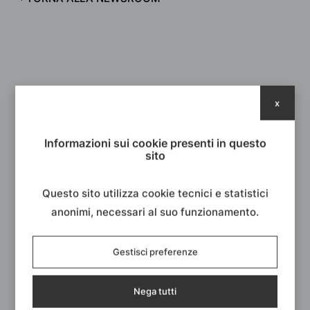
x
Informazioni sui cookie presenti in questo
sito
Questo sito utilizza cookie tecnici e statistici
anonimi, necessari al suo funzionamento.
Gestisci preferenze
Come funziona la punzonatura della
Nega tutti
lamiera?